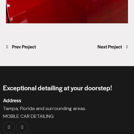
Navegación
Prev Project
Next Project
de
entradas
Exceptional detailing at your doorstep!
Address
Tampa, Florida and surrounding areas.
MOBILE CAR DETAILING